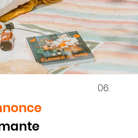
06
.
nnonce
rmante