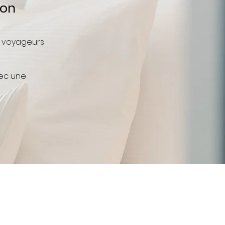
ion
s voyageurs
ec une