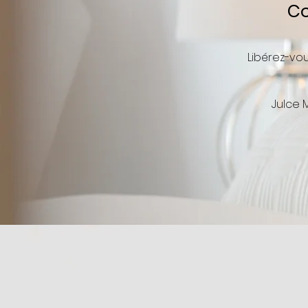
Co
Libérez-vo
Julce