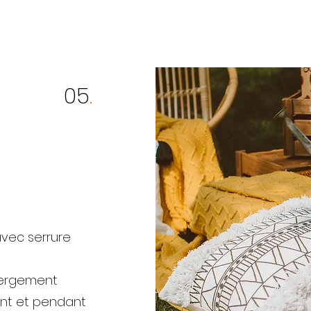
05
.
avec serrure
ébergement
nt et pendant