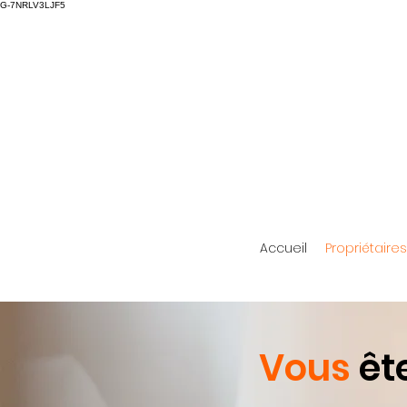
G-7NRLV3LJF5
Accueil
Propriétaires
Vous
ête