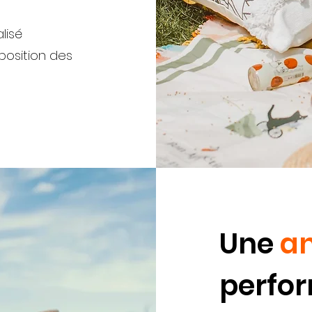
alisé
position des
Une
a
perfo