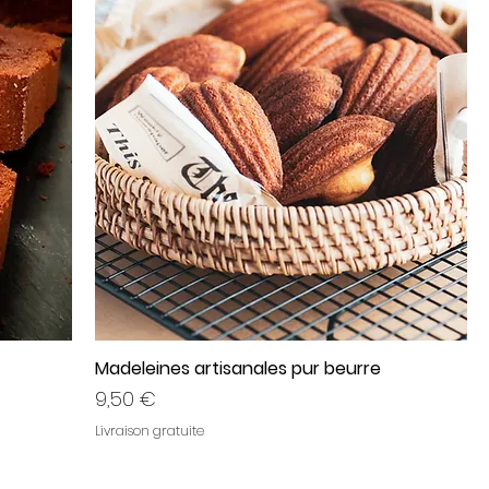
Madeleines artisanales pur beurre
Prix
9,50 €
Livraison gratuite